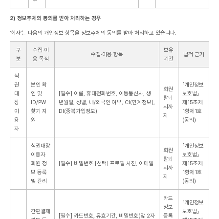
2) 정보주체의 동의를 받아 처리하는 경우
‘회사’는 다음의 개인정보 항목을 정보주체의 동의를 받아 처리하고 있습니다.
구
수집·이
보유
수집·이용 항목
법적 근거
분
용 목적
기간
식
권
본인 확
「개인정보
회원
대
인 및
[필수] 이름, 휴대전화번호, 이동통신사, 생
보호법」
탈퇴
장
ID/PW
년월일, 성별, 내/외국인 여부, CI(연계정보),
제15조제
시까
이
찾기 지
DI(중복가입정보)
1항제1호
지
용
원
(동의)
자
식권대장
「개인정보
회원
이용자
보호법」
탈퇴
회원 정
[필수] 비밀번호
[선택] 프로필 사진, 이메일
제15조제
시까
보 등록
1항제1호
지
및 관리
(동의)
카드
「개인정보
정보
간편결제
보호법」
[필수] 카드번호, 유효기간, 비밀번호(앞 2자
등록