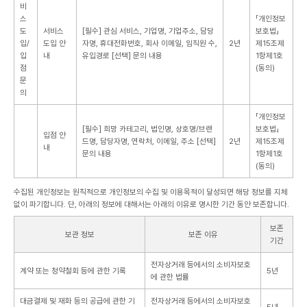
비
스
「개인정보
도
서비스
[필수] 관심 서비스, 기업명, 기업주소, 담당
보호법」
입/
도입 안
자명, 휴대전화번호, 회사 이메일, 임직원 수,
2년
제15조제
입
내
유입경로
[선택] 문의 내용
1항제1호
점
(동의)
문
의
「개인정보
[필수] 희망 카테고리, 법인명, 상호명/브랜
보호법」
입점 안
드명, 담당자명, 연락처, 이메일, 주소
[선택]
2년
제15조제
내
문의 내용
1항제1호
(동의)
수집된 개인정보는 원칙적으로 개인정보의 수집 및 이용목적이 달성되면 해당 정보를 지체
없이 파기합니다. 단, 아래의 정보에 대해서는 아래의 이유로 명시한 기간 동안 보존합니다.
보존
보관 정보
보존 이유
기간
전자상거래 등에서의 소비자보호
계약 또는 청약철회 등에 관한 기록
5년
에 관한 법률
대금결제 및 재화 등의 공급에 관한 기
전자상거래 등에서의 소비자보호
5년