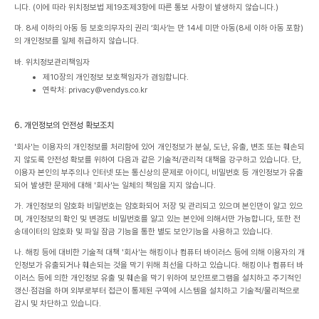
니다. (이에 따라 위치정보법 제19조제3항에 따른 통보 사항이 발생하지 않습니다.)
마. 8세 이하의 아동 등 보호의무자의 권리
‘회사’는 만 14세 미만 아동(8세 이하 아동 포함)
의 개인정보를 일체 취급하지 않습니다.
바. 위치정보관리책임자
제10장의 개인정보 보호책임자가 겸임합니다.
연락처: privacy@vendys.co.kr
6. 개인정보의 안전성 확보조치
'회사'는 이용자의 개인정보를 처리함에 있어 개인정보가 분실, 도난, 유출, 변조 또는 훼손되
지 않도록 안전성 확보를 위하여 다음과 같은 기술적/관리적 대책을 강구하고 있습니다. 단,
이용자 본인의 부주의나 인터넷 또는 통신상의 문제로 아이디, 비밀번호 등 개인정보가 유출
되어 발생한 문제에 대해 '회사'는 일체의 책임을 지지 않습니다.
가. 개인정보의 암호화
비밀번호는 암호화되어 저장 및 관리되고 있으며 본인만이 알고 있으
며, 개인정보의 확인 및 변경도 비밀번호를 알고 있는 본인에 의해서만 가능합니다, 또한 전
송데이터의 암호화 및 파일 잠금 기능을 통한 별도 보안기능을 사용하고 있습니다.
나. 해킹 등에 대비한 기술적 대책
'회사'는 해킹이나 컴퓨터 바이러스 등에 의해 이용자의 개
인정보가 유출되거나 훼손되는 것을 막기 위해 최선을 다하고 있습니다. 해킹이나 컴퓨터 바
이러스 등에 의한 개인정보 유출 및 훼손을 막기 위하여 보안프로그램을 설치하고 주기적인
갱신·점검을 하며 외부로부터 접근이 통제된 구역에 시스템을 설치하고 기술적/물리적으로
감시 및 차단하고 있습니다.