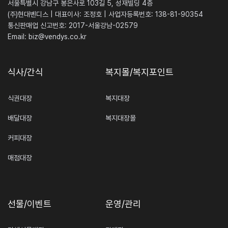
서울특별시 강남구 봉은사로 103길 5, 성재빌딩 4층
(주)현대벤디스 | 대표이사: 조정호 | 사업자등록번호: 138-81-90354
통신판매업 신고번호: 2017-서울강남-02579
Email:
biz@vendys.co.kr
식사/간식
복지몰/복지포인트
식권대장
복지대장
배달대장
복지대장몰
커피대장
매점대장
선물/이벤트
운영/관리