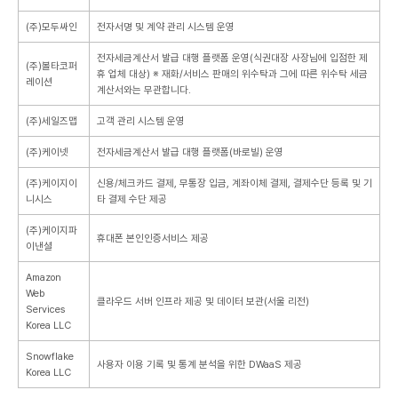
(주)모두싸인
전자서명 및 계약 관리 시스템 운영
전자세금계산서 발급 대행 플랫폼 운영(식권대장 사장님에 입점한 제
(주)볼타코퍼
휴 업체 대상)
※ 재화/서비스 판매의 위수탁과 그에 따른 위수탁 세금
레이션
계산서와는 무관합니다.
(주)세일즈맵
고객 관리 시스템 운영
(주)케이넷
전자세금계산서 발급 대행 플랫폼(바로빌) 운영
(주)케이지이
신용/체크카드 결제, 무통장 입금, 계좌이체 결제, 결제수단 등록 및 기
니시스
타 결제 수단 제공
(주)케이지파
휴대폰 본인인증서비스 제공
이낸셜
Amazon
Web
클라우드 서버 인프라 제공 및 데이터 보관(서울 리전)
Services
Korea LLC
Snowflake
사용자 이용 기록 및 통계 분석을 위한 DWaaS 제공
Korea LLC