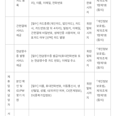
카드 등
제15조제
리), 이름, 이메일, 전화번호
완료
록
1항제1호
시까
(동의)
지
「개인정보
[필수] 카드종류(개인카드, 법인카드), 카드
회원
간편결제
보호법」
사, 카드번호(앞 뒤 4자리), 빌링키, 이메일,
탈퇴
서비스
제15조제
간편결제 비밀번호, 생체인증 사용여부, 대
시까
제공
1항제1호
표카드 여부
[선택] 카드 별명
지
(동의)
「개인정보
현금영수
회원
보호법」
증 발행
[필수] 현금영수증 발급처(휴대전화번호 또
탈퇴
제15조제
서비스
는 현금영수증 카드 번호), 이메일 주소
시까
1항제1호
제공
지
(동의)
제
휴
본인 확
「개인정보
회원
업
인 및
[필수] 이름, 휴대전화번호, 이동통신사, 생
보호법」
탈퇴
체
ID/PW
년월일, 성별, 내/외국인 여부, CI(연계정보),
제15조제
시까
담
찾기 지
DI(중복가입정보)
1항제1호
지
당
원
(동의)
자
서