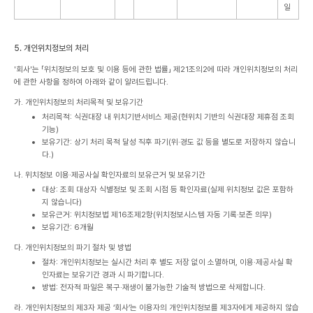
일
5. 개인위치정보의 처리
'회사'는 「위치정보의 보호 및 이용 등에 관한 법률」 제21조의2에 따라 개인위치정보의 처리
에 관한 사항을 정하여 아래와 같이 알려드립니다.
가. 개인위치정보의 처리목적 및 보유기간
처리목적: 식권대장 내 위치기반서비스 제공(현위치 기반의 식권대장 제휴점 조회
기능)
보유기간: 상기 처리 목적 달성 직후 파기(위·경도 값 등을 별도로 저장하지 않습니
다.)
나. 위치정보 이용·제공사실 확인자료의 보유근거 및 보유기간
대상: 조회 대상자 식별정보 및 조회 시점 등 확인자료(실제 위치정보 값은 포함하
지 않습니다)
보유근거: 위치정보법 제16조제2항(위치정보시스템 자동 기록·보존 의무)
보유기간: 6개월
다. 개인위치정보의 파기 절차 및 방법
절차: 개인위치정보는 실시간 처리 후 별도 저장 없이 소멸하며, 이용·제공사실 확
인자료는 보유기간 경과 시 파기합니다.
방법: 전자적 파일은 복구·재생이 불가능한 기술적 방법으로 삭제합니다.
라. 개인위치정보의 제3자 제공
‘회사’는 이용자의 개인위치정보를 제3자에게 제공하지 않습