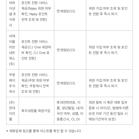
버파
포인트 전환 서비스
이낸
제공(Npay 회원 여부
회원 가입 여부 조회 및 포인
연계정보(CI)
셜 주
확인, Npay 포인트
트 전환 후 즉시 파기
식회
잔액 조회 및 전환)
사
씨제
이올
포인트 전환 서비스
리브
제공(CJ One 회원여
회원 가입 여부 조회 및 포인
연계정보(CI)
네트
부 확인, CJ One 포
트 전환 후 즉시 파기
웍스
인트 전환)
(주)
쿠팡
포인트 전환 서비스
페이
제공(쿠팡 회원 여부
회원 가입 여부 조회 및 포인
연계정보(CI)
주식
확인, 쿠팡캐시 잔액
트 전환 후 즉시 파기
회사
조회 및 전환)
(주)
휴대전화번호, 이
회원 탈퇴 시 혹은 제휴 업무
현대
름, 생년월일, 내/외
종료 시 까지(단, 법령에 따른
복지대장몰 회원가입
이지
국인 여부, 성별, 이
보관 의무 기간 동안 필요 시
웰
동통신사, CI, DI
해당기간까지 보관)
※ 제휴업체 링크를 통해 리스트를 확인 할 수 있습니다.