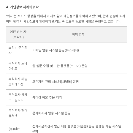
4. 개인정보 처리의 위탁
'회사'는 서비스 향상을 위해서 아래와 같이 개인정보를 위탁하고 있으며, 관계 법령에 따라
위탁 계약 시 개인정보가 안전하게 관리될 수 있도록 필요한 사항을 규정하고 있습니다.
이전 받는 자
위탁 업무
(수탁자)
스티비 주식회
이메일 발송 시스템 운영(뉴스레터)
사
주식회사 도다
웹 설문 수집 및 보관 플랫폼(스모어) 운영
마인드
주식회사 채널
고객지원 관리 시스템(채널톡) 운영
코퍼레이션
주식회사 카카
퀵대장 화물 주문 처리
오모빌리티
주식회사 현대
문자메시지 발송 시스템 운영
퓨처넷
전자세금계산서 발급 대행 플랫폼(더즌빌) 운영
펌뱅킹 지원 시스템
(주)더즌
운영