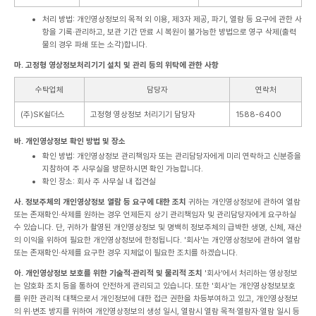
처리 방법: 개인영상정보의 목적 외 이용, 제3자 제공, 파기, 열람 등 요구에 관한 사
항을 기록·관리하고, 보관 기간 만료 시 복원이 불가능한 방법으로 영구 삭제(출력
물의 경우 파쇄 또는 소각)합니다.
마. 고정형 영상정보처리기기 설치 및 관리 등의 위탁에 관한 사항
수탁업체
담당자
연락처
(주)SK쉴더스
고정형 영상정보 처리기기 담당자
1588-6400
바. 개인영상정보 확인 방법 및 장소
확인 방법: 개인영상정보 관리책임자 또는 관리담당자에게 미리 연락하고 신분증을
지참하여 주 사무실을 방문하시면 확인 가능합니다.
확인 장소: 회사 주 사무실 내 접견실
사. 정보주체의 개인영상정보 열람 등 요구에 대한 조치
귀하는 개인영상정보에 관하여 열람
또는 존재확인·삭제를 원하는 경우 언제든지 상기 관리책임자 및 관리담당자에게 요구하실
수 있습니다. 단, 귀하가 촬영된 개인영상정보 및 명백히 정보주체의 급박한 생명, 신체, 재산
의 이익을 위하여 필요한 개인영상정보에 한정됩니다. '회사'는 개인영상정보에 관하여 열람
또는 존재확인·삭제를 요구한 경우 지체없이 필요한 조치를 하겠습니다.
아. 개인영상정보 보호를 위한 기술적·관리적 및 물리적 조치
'회사'에서 처리하는 영상정보
는 암호화 조치 등을 통하여 안전하게 관리되고 있습니다. 또한 '회사'는 개인영상정보보호
를 위한 관리적 대책으로서 개인정보에 대한 접근 권한을 차등부여하고 있고, 개인영상정보
의 위·변조 방지를 위하여 개인영상정보의 생성 일시, 열람시 열람 목적·열람자·열람 일시 등