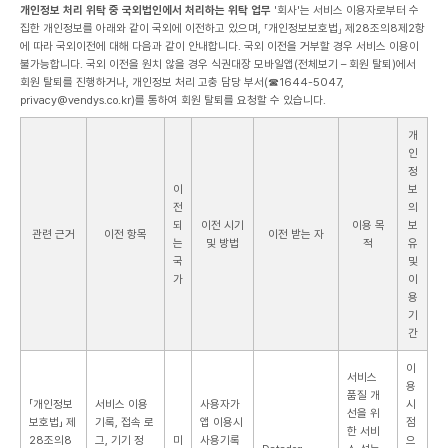
개인정보 처리 위탁 중 국외법인에서 처리하는 위탁 업무
'회사'는 서비스 이용자로부터 수
집한 개인정보를 아래와 같이 국외에 이전하고 있으며, ⸢개인정보보호법⸥ 제28조의8제2항
에 따라 국외이전에 대해 다음과 같이 안내합니다.
국외 이전을 거부할 경우 서비스 이용이
불가능합니다. 국외 이전을 원치 않을 경우 식권대장 모바일앱(전체보기 – 회원 탈퇴)에서
회원 탈퇴를 진행하거나, 개인정보 처리 고충 담당 부서(☎1644-5047,
privacy@vendys.co.kr)를 통하여 회원 탈퇴를 요청할 수 있습니다.
개
인
정
이
보
전
의
되
이전 시기
이용 목
보
관련 근거
이전 항목
이전 받는 자
는
및 방법
적
유
국
및
가
이
용
기
간
이
서비스
용
품질 개
「개인정보
서비스 이용
사용자가
시
선을 위
보호법」 제
기록, 접속 로
앱 이용시
점
한 서비
28조의8
그, 기기 정
미
사용기록
으