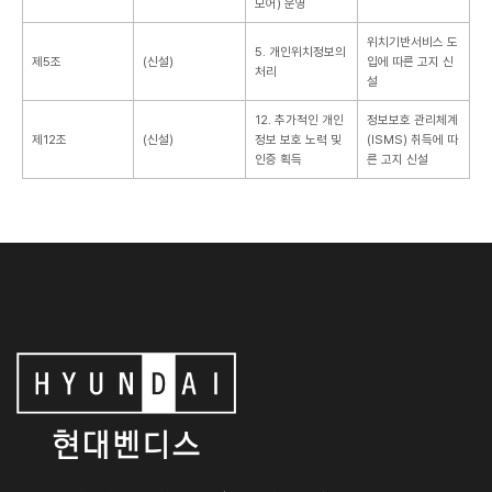
모어) 운영
위치기반서비스 도
5. 개인위치정보의
제5조
(신설)
입에 따른 고지 신
처리
설
12. 추가적인 개인
정보보호 관리체계
제12조
(신설)
정보 보호 노력 및
(ISMS) 취득에 따
인증 획득
른 고지 신설