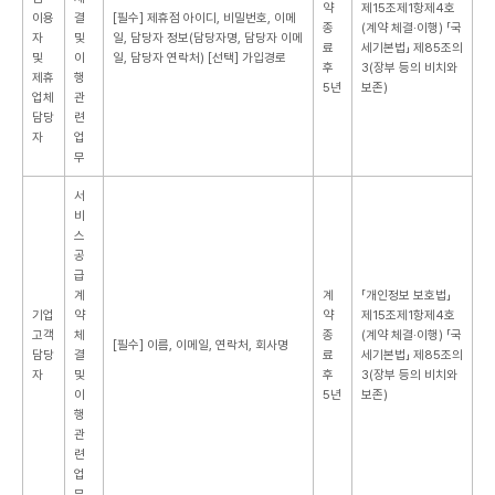
약
제15조제1항제4호
이용
결
[필수] 제휴점 아이디, 비밀번호, 이메
종
(계약 체결·이행)
「국
자
및
일, 담당자 정보(담당자명, 담당자 이메
료
세기본법」 제85조의
및
이
일, 담당자 연락처)
[선택] 가입경로
후
3(장부 등의 비치와
제휴
행
5년
보존)
업체
관
담당
련
자
업
무
서
비
스
공
급
계
계
「개인정보 보호법」
기업
약
약
제15조제1항제4호
고객
체
종
(계약 체결·이행)
「국
[필수] 이름, 이메일, 연락처, 회사명
담당
결
료
세기본법」 제85조의
자
및
후
3(장부 등의 비치와
이
5년
보존)
행
관
련
업
무