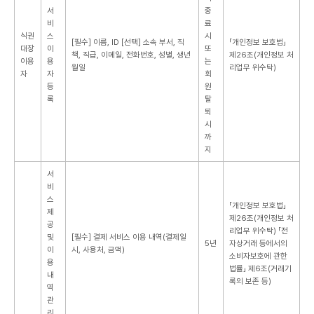
서
종
비
료
식권
스
시
[필수] 이름, ID
[선택] 소속 부서, 직
「개인정보 보호법」
대장
이
또
책, 직급, 이메일, 전화번호, 성별, 생년
제26조(개인정보 처
이용
용
는
월일
리업무 위수탁)
자
자
회
등
원
록
탈
퇴
시
까
지
서
비
스
「개인정보 보호법」
제
제26조(개인정보 처
공
리업무 위수탁)
「전
및
[필수] 결제 서비스 이용 내역(결제일
5년
자상거래 등에서의
이
시, 사용처, 금액)
소비자보호에 관한
용
법률」 제6조(거래기
내
록의 보존 등)
역
관
리