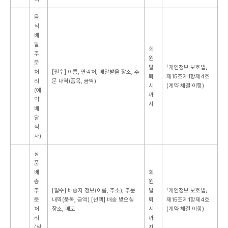
음
식
배
달
회
주
원
문
탈
「개인정보 보호법」
처
[필수] 이름, 연락처, 배달받을 장소, 주
퇴
제15조제1항제4호
리
문 내역(품목, 금액)
시
(계약 체결·이행)
(예
까
약
지
배
달
식
사)
상
품
배
회
송
원
주
[필수] 배송지 정보(이름, 주소), 주문
탈
「개인정보 보호법」
문
내역(품목, 금액)
[선택] 배송 받으실
퇴
제15조제1항제4호
처
장소, 메모
시
(계약 체결·이행)
리
까
(식
지