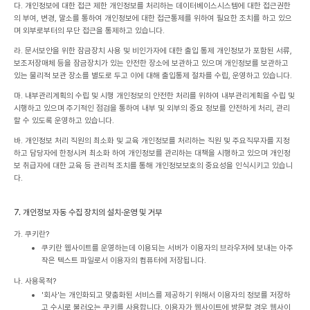
다. 개인정보에 대한 접근 제한
개인정보를 처리하는 데이터베이스시스템에 대한 접근권한
의 부여, 변경, 말소를 통하여 개인정보에 대한 접근통제를 위하여 필요한 조치를 하고 있으
며 외부로부터의 무단 접근을 통제하고 있습니다.
라. 문서보안을 위한 잠금장치 사용 및 비인가자에 대한 출입 통제
개인정보가 포함된 서류,
보조저장매체 등을 잠금장치가 있는 안전한 장소에 보관하고 있으며 개인정보를 보관하고
있는 물리적 보관 장소를 별도로 두고 이에 대해 출입통제 절차를 수립, 운영하고 있습니다.
마. 내부관리계획의 수립 및 시행
개인정보의 안전한 처리를 위하여 내부관리계획을 수립 및
시행하고 있으며 주기적인 점검을 통하여 내부 및 외부의 중요 정보를 안전하게 처리, 관리
할 수 있도록 운영하고 있습니다.
바. 개인정보 처리 직원의 최소화 및 교육
개인정보를 처리하는 직원 및 주요직무자를 지정
하고 담당자에 한정시켜 최소화 하여 개인정보를 관리하는 대책을 시행하고 있으며 개인정
보 취급자에 대한 교육 등 관리적 조치를 통해 개인정보보호의 중요성을 인식시키고 있습니
다.
7. 개인정보 자동 수집 장치의 설치·운영 및 거부
가. 쿠키란?
쿠키란 웹사이트를 운영하는데 이용되는 서버가 이용자의 브라우저에 보내는 아주
작은 텍스트 파일로서 이용자의 컴퓨터에 저장됩니다.
나. 사용목적?
'회사'는 개인화되고 맞춤화된 서비스를 제공하기 위해서 이용자의 정보를 저장하
고 수시로 불러오는 쿠키를 사용합니다. 이용자가 웹사이트에 방문할 경우 웹사이