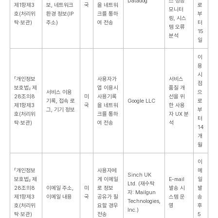
Datadog
스 성능
제1항제3
보, 네트워크
국
을 네트워
로
모니터
호(처리위
환경 정보(IP
크를 통하
부
링, 시스
탁·보관)
주소)
여 전송
터
템 오류
15
분석
일
이
용
시
「개인정보
사용자가
서비스
점
보호법」 제
앱 이용시
품질 개
서비스 이용
으
28조의8
미
사용기록
선을 위
기록, 접속 로
Google LLC
로
제1항제3
국
을 네트워
한 사용
그, 기기 정보
부
호(처리위
크를 통하
자 UX 분
터
탁·보관)
여 전송
석
14
개
월
이
「개인정보
사용자에
메
Sinch UK
보호법」 제
게 이메일
E-mail
일
Ltd.
(재수탁
28조의8
이메일 주소,
미
로 정보
발송 시
발
자: Mailgun
제1항제3
이메일 내용
국
공유가 필
스템 운
송
Technologies,
호(처리위
요할 경우
영
후
Inc.)
탁·보관)
전송
5