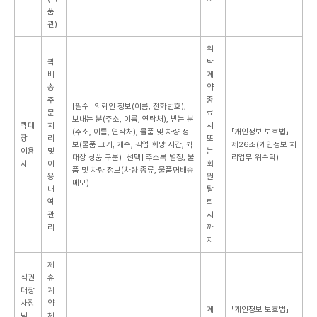
품
관)
위
퀵
탁
배
계
송
약
주
종
[필수] 의뢰인 정보(이름, 전화번호),
문
료
보내는 분(주소, 이름, 연락처), 받는 분
퀵대
처
시
(주소, 이름, 연락처), 물품 및 차량 정
「개인정보 보호법」
장
리
또
보(물품 크기, 개수, 픽업 희망 시간, 퀵
제26조(개인정보 처
이용
및
는
대장 상품 구분)
[선택] 주소록 별칭, 물
리업무 위수탁)
자
이
회
품 및 차량 정보(차량 종류, 물품명배송
용
원
메모)
내
탈
역
퇴
관
시
리
까
지
제
식권
휴
대장
계
사장
약
계
「개인정보 보호법」
님
체