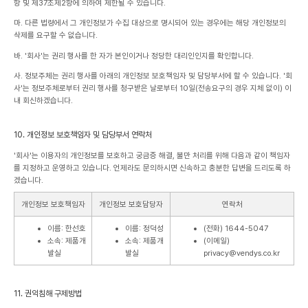
항 및 제37조제2항에 의하여 제한될 수 있습니다.
마. 다른 법령에서 그 개인정보가 수집 대상으로 명시되어 있는 경우에는 해당 개인정보의
삭제를 요구할 수 없습니다.
바. '회사'는 권리 행사를 한 자가 본인이거나 정당한 대리인인지를 확인합니다.
사. 정보주체는 권리 행사를 아래의 개인정보 보호책임자 및 담당부서에 할 수 있습니다. '회
사'는 정보주체로부터 권리 행사를 청구받은 날로부터 10일(전송요구의 경우 지체 없이) 이
내 회신하겠습니다.
10. 개인정보 보호책임자 및 담당부서 연락처
'회사'는 이용자의 개인정보를 보호하고 궁금증 해결, 불만 처리를 위해 다음과 같이 책임자
를 지정하고 운영하고 있습니다. 언제라도 문의하시면 신속하고 충분한 답변을 드리도록 하
겠습니다.
개인정보 보호책임자
개인정보 보호담당자
연락처
이름: 한선호
이름: 정덕성
(전화) 1644-5047
소속: 제품개
소속: 제품개
(이메일)
발실
발실
privacy@vendys.co.kr
11. 권익침해 구제방법