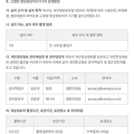
8. 고정형 영상정보처리기기의 운영방침
가. 설치 근거 및 설치 목적
‘회사’는 개인정보보호법 제25조 제1항에 따라 시설안전, 화재예
방, 범죄예방의 목적으로 고정형 영상정보처리 기기를 설치·운영합니다.
나. 설치 대수, 설치 위치 촬영 범위
설치 대수
설치 위치 및 촬영 범위
1대
주 사무실 출입구
다. 개인영상정보 관리책임자 및 관리담당자
귀하의 개인영상정보를 보호하고 개인영상정보
와 관련한 불만을 처리하기 위하여 아래와 같이 개인영상정보 관리책임자 및 접근권한자를
두고 있습니다.
구분
이름
직급/직책
소속
연락처
관리책임자
김유석
팀장
경영지원팀
privacy@vendys.co.kr
관리담당자
안윤현
매니저
경영지원팀
privacy@vendys.co.kr
라. 영상정보의 촬영시간, 보관기간, 보관장소 및 처리방법
촬영시간
보관기간
보관장소
24시간
촬영일로부터 30일
수탁업체 서버실