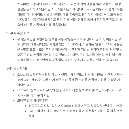
트 서버는 이용자의 디바이스에 저장되어 있는 쿠키의 내용을 읽어 이용자의 환경
설정을 유지하고 맞춤화된 서비스를 제공하게 됩니다. 쿠키는 이용자가 웹사이트를
방문할 때, 웹사이트 사용을 설정한 대로 접속하고 편리하게 사용할 수 있도록 돕습
니다. 또한, 이용자의 웹사이트 방문 기록, 이용 형태를 통해서 최적화된 광고 등 맞
춤형 정보를 제공하기 위해 활용됩니다.
다. 쿠키 수집 거부
쿠키는 개인을 식별하는 정보를 자동적/능동적으로 수집하지 않으며, 이용자는 쿠
키 설치에 대한 선택권을 가지고 있습니다. 따라서, 이용자는 웹 브라우저에서 옵션
을 설정함으로써 모든 쿠키를 허용하거나, 쿠키가 저장될 때마다 확인을 거치거나,
모든 쿠키의 저장을 거부할 수도 있습니다. 다만, 쿠키 설치를 거부할 경우 웹 사용
이 불편해지며 로그인이 필요한 일부 서비스 이용에 어려움이 있을 수 있습니다.
[설정 방법의 예]
Edge: 웹 브라우저 상단의 메뉴 > 설정 > 개인 정보, 검색 및 서비스 > 쿠키 > 타사
쿠키 차단 '켬'(또는 사용자 지정된 쿠키 동작 중 쿠키를 저장하고 읽을 수 없음에
사이트 추가)
Chrome: 웹 브라우저 우측의 설정 메뉴 > 개인 정보 보호 및 보안 > 서드 파티 쿠
키 > 서드 파티 쿠키 차단
모바일 앱을 사용할 경우:
안드로이드 OS : 설정 > Google > 광고 > 광고 맞춤설정 선택 또는 해제
iOS : 설정 > 개인 정보 보호 > 추적 > 앱이 추척을 요청하도록 허용 또는
해제