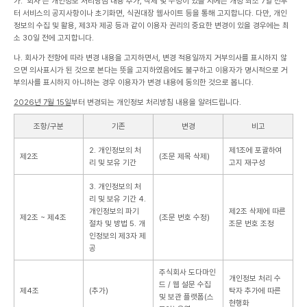
가. '회사'는 개인정보 처리방침 내용 추가, 삭제 및 수정이 있을 시에는 개정 최소 7일 전부
터 서비스의 공지사항이나 초기화면, 식권대장 웹사이트 등을 통해 고지합니다. 다만, 개인
정보의 수집 및 활용, 제3자 제공 등과 같이 이용자 권리의 중요한 변경이 있을 경우에는 최
소 30일 전에 고지합니다.
나. 회사가 전항에 따라 변경 내용을 고지하면서, 변경 적용일까지 거부의사를 표시하지 않
으면 의사표시가 된 것으로 본다는 뜻을 고지하였음에도 불구하고 이용자가 명시적으로 거
부의사를 표시하지 아니하는 경우 이용자가 변경 내용에 동의한 것으로 봅니다.
2026년 7월 15일
부터 변경되는 개인정보 처리방침 내용을 알려드립니다.
조항/구분
기존
변경
비고
2. 개인정보의 처
제1조에 포괄하여
제2조
(조문 제목 삭제)
리 및 보유 기간
고지 재구성
3. 개인정보의 처
리 및 보유 기간
4.
개인정보의 파기
제2조 삭제에 따른
제2조 ~ 제4조
(조문 번호 수정)
절차 및 방법
5. 개
조문 번호 조정
인정보의 제3자 제
공
주식회사 도다마인
개인정보 처리 수
드 / 웹 설문 수집
제4조
(추가)
탁자 추가에 따른
및 보관 플랫폼(스
현행화