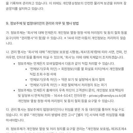
을 기록하여 관리하고 있습니다. 이 외에도 개인영상정보의 안전한 물리적 보관을 위하여 잠
금장치를 설치하고 있습니다.
9. 정보주체 및 법정대리인의 권리와 의무 및 행사 방법
가. 정보주체는 '회사'에 대해 언제든지 개인정보 열람·정정·삭제·처리정지 및 동의 철회 등을
요구(이하 “권리행사”라 함)할 수 있습니다.
※ 14세 미만 아동의 개인정보는 처리하지 않습
니다.
나. 권리 행사는 '회사'에 대해 「개인정보 보호법 시행령」 제41조제1항에 따라 서면, 전화, 전
자우편, 인터넷 등을 통하여 하실 수 있으며, '회사'는 이에 대해 지체없이 조치하겠습니다.
정보주체는 언제든지 모바일앱에서 다음과 같이 직접 처리할 수 있습니다.
‘전체보기(우측 하단) > 회원정보(이름 옆 화살표 터치)’에서 개인정보를
직접 조회·수정·삭제
‘전체보기(우측 하단) > 약관 보기 및 설정’에서 동의 철회
‘전체보기(우측 하단) > 회원 탈퇴’에서 처리정지 또는 파기
정보주체는 언제든지 홈페이지 우측 하단의 고객센터 문의, 개인정보 보호책임자
및 담당부서 연락처(전화 - 1644-5047, 전자우편 - privacy@vendys.co.kr)로
개인정보 열람·정정·삭제·처리정지 및 동의 철회 등을 요구할 수 있습니다.
다. 권리 행사는 정보주체의 법정대리인이나 위임을 받은 자 등 대리인을 통하여 하실 수도
있습니다. 이 경우 “개인정보 처리 방법에 관한 고시” [별지 11] 서식에 따른 위임장을 제출
하셔야합니다.
라. 정보주체가 개인정보 열람 및 처리 정지를 요구할 권리는 「개인정보 보호법」 제35조제4