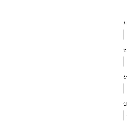
희
법
상
연