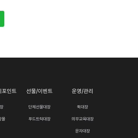
지포인트
선물/이벤트
운영/관리
장
단체선물대장
퀵대장
장몰
푸드트럭대장
의무교육대장
문자대장