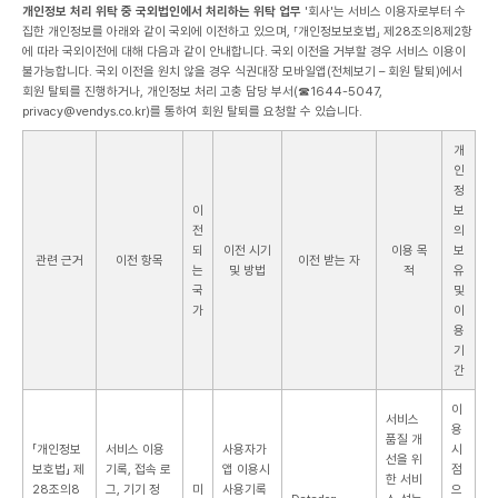
개인정보 처리 위탁 중 국외법인에서 처리하는 위탁 업무
'회사'는 서비스 이용자로부터 수
집한 개인정보를 아래와 같이 국외에 이전하고 있으며, ⸢개인정보보호법⸥ 제28조의8제2항
에 따라 국외이전에 대해 다음과 같이 안내합니다.
국외 이전을 거부할 경우 서비스 이용이
불가능합니다. 국외 이전을 원치 않을 경우 식권대장 모바일앱(전체보기 – 회원 탈퇴)에서
회원 탈퇴를 진행하거나, 개인정보 처리 고충 담당 부서(☎1644-5047,
privacy@vendys.co.kr)를 통하여 회원 탈퇴를 요청할 수 있습니다.
개
인
정
이
보
전
의
되
이전 시기
이용 목
보
관련 근거
이전 항목
이전 받는 자
는
및 방법
적
유
국
및
가
이
용
기
간
이
서비스
용
품질 개
「개인정보
서비스 이용
사용자가
시
선을 위
보호법」 제
기록, 접속 로
앱 이용시
점
한 서비
28조의8
그, 기기 정
미
사용기록
으