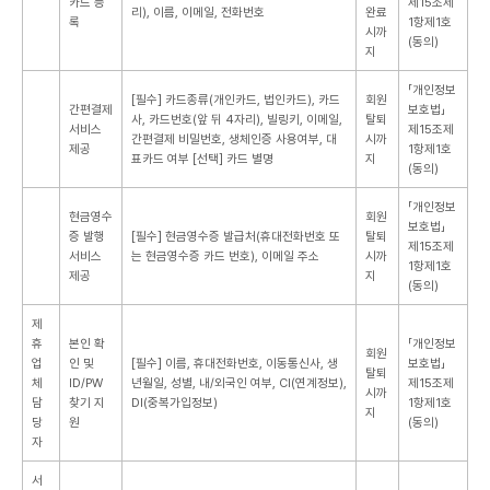
카드 등
제15조제
리), 이름, 이메일, 전화번호
완료
록
1항제1호
시까
(동의)
지
「개인정보
[필수] 카드종류(개인카드, 법인카드), 카드
회원
간편결제
보호법」
사, 카드번호(앞 뒤 4자리), 빌링키, 이메일,
탈퇴
서비스
제15조제
간편결제 비밀번호, 생체인증 사용여부, 대
시까
제공
1항제1호
표카드 여부
[선택] 카드 별명
지
(동의)
「개인정보
현금영수
회원
보호법」
증 발행
[필수] 현금영수증 발급처(휴대전화번호 또
탈퇴
제15조제
서비스
는 현금영수증 카드 번호), 이메일 주소
시까
1항제1호
제공
지
(동의)
제
휴
본인 확
「개인정보
회원
업
인 및
[필수] 이름, 휴대전화번호, 이동통신사, 생
보호법」
탈퇴
체
ID/PW
년월일, 성별, 내/외국인 여부, CI(연계정보),
제15조제
시까
담
찾기 지
DI(중복가입정보)
1항제1호
지
당
원
(동의)
자
서