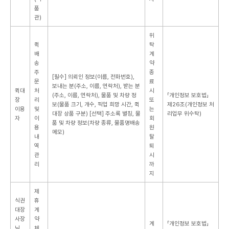
품
관)
위
퀵
탁
배
계
송
약
주
종
[필수] 의뢰인 정보(이름, 전화번호),
문
료
보내는 분(주소, 이름, 연락처), 받는 분
퀵대
처
시
(주소, 이름, 연락처), 물품 및 차량 정
「개인정보 보호법」
장
리
또
보(물품 크기, 개수, 픽업 희망 시간, 퀵
제26조(개인정보 처
이용
및
는
대장 상품 구분)
[선택] 주소록 별칭, 물
리업무 위수탁)
자
이
회
품 및 차량 정보(차량 종류, 물품명배송
용
원
메모)
내
탈
역
퇴
관
시
리
까
지
제
식권
휴
대장
계
사장
약
계
「개인정보 보호법」
님
체