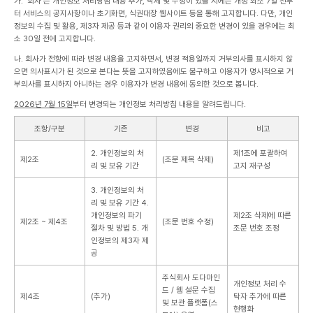
가. '회사'는 개인정보 처리방침 내용 추가, 삭제 및 수정이 있을 시에는 개정 최소 7일 전부
터 서비스의 공지사항이나 초기화면, 식권대장 웹사이트 등을 통해 고지합니다. 다만, 개인
정보의 수집 및 활용, 제3자 제공 등과 같이 이용자 권리의 중요한 변경이 있을 경우에는 최
소 30일 전에 고지합니다.
나. 회사가 전항에 따라 변경 내용을 고지하면서, 변경 적용일까지 거부의사를 표시하지 않
으면 의사표시가 된 것으로 본다는 뜻을 고지하였음에도 불구하고 이용자가 명시적으로 거
부의사를 표시하지 아니하는 경우 이용자가 변경 내용에 동의한 것으로 봅니다.
2026년 7월 15일
부터 변경되는 개인정보 처리방침 내용을 알려드립니다.
조항/구분
기존
변경
비고
2. 개인정보의 처
제1조에 포괄하여
제2조
(조문 제목 삭제)
리 및 보유 기간
고지 재구성
3. 개인정보의 처
리 및 보유 기간
4.
개인정보의 파기
제2조 삭제에 따른
제2조 ~ 제4조
(조문 번호 수정)
절차 및 방법
5. 개
조문 번호 조정
인정보의 제3자 제
공
주식회사 도다마인
개인정보 처리 수
드 / 웹 설문 수집
제4조
(추가)
탁자 추가에 따른
및 보관 플랫폼(스
현행화