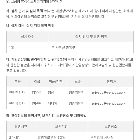
8. 고정형 영상정보처리기기의 운영방침
가. 설치 근거 및 설치 목적
‘회사’는 개인정보보호법 제25조 제1항에 따라 시설안전, 화재예
방, 범죄예방의 목적으로 고정형 영상정보처리 기기를 설치·운영합니다.
나. 설치 대수, 설치 위치 촬영 범위
설치 대수
설치 위치 및 촬영 범위
1대
주 사무실 출입구
다. 개인영상정보 관리책임자 및 관리담당자
귀하의 개인영상정보를 보호하고 개인영상정보
와 관련한 불만을 처리하기 위하여 아래와 같이 개인영상정보 관리책임자 및 접근권한자를
두고 있습니다.
구분
이름
직급/직책
소속
연락처
관리책임자
김유석
팀장
경영지원팀
privacy@vendys.co.kr
관리담당자
안윤현
매니저
경영지원팀
privacy@vendys.co.kr
라. 영상정보의 촬영시간, 보관기간, 보관장소 및 처리방법
촬영시간
보관기간
보관장소
24시간
촬영일로부터 30일
수탁업체 서버실