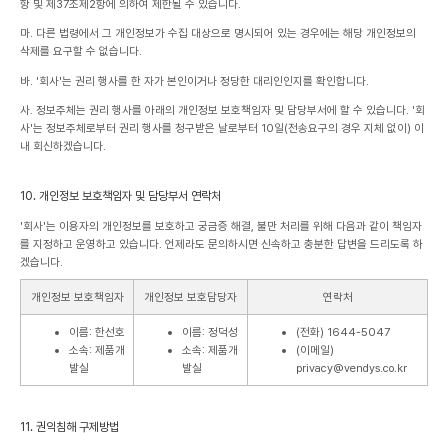
항 및 제37조제2항에 의하여 제한될 수 있습니다.
마. 다른 법령에서 그 개인정보가 수집 대상으로 명시되어 있는 경우에는 해당 개인정보의
삭제를 요구할 수 없습니다.
바. '회사'는 권리 행사를 한 자가 본인이거나 정당한 대리인인지를 확인합니다.
사. 정보주체는 권리 행사를 아래의 개인정보 보호책임자 및 담당부서에 할 수 있습니다. '회
사'는 정보주체로부터 권리 행사를 청구받은 날로부터 10일(전송요구의 경우 지체 없이) 이
내 회신하겠습니다.
10. 개인정보 보호책임자 및 담당부서 연락처
'회사'는 이용자의 개인정보를 보호하고 궁금증 해결, 불만 처리를 위해 다음과 같이 책임자
를 지정하고 운영하고 있습니다. 언제라도 문의하시면 신속하고 충분한 답변을 드리도록 하
겠습니다.
개인정보 보호책임자
개인정보 보호담당자
연락처
이름: 한선호
이름: 정덕성
(전화) 1644-5047
소속: 제품개
소속: 제품개
(이메일)
발실
발실
privacy@vendys.co.kr
11. 권익침해 구제방법