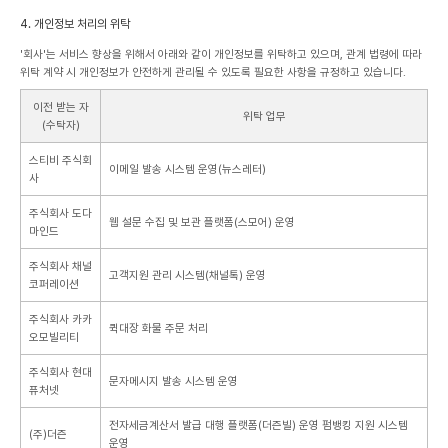
4. 개인정보 처리의 위탁
'회사'는 서비스 향상을 위해서 아래와 같이 개인정보를 위탁하고 있으며, 관계 법령에 따라
위탁 계약 시 개인정보가 안전하게 관리될 수 있도록 필요한 사항을 규정하고 있습니다.
이전 받는 자
위탁 업무
(수탁자)
스티비 주식회
이메일 발송 시스템 운영(뉴스레터)
사
주식회사 도다
웹 설문 수집 및 보관 플랫폼(스모어) 운영
마인드
주식회사 채널
고객지원 관리 시스템(채널톡) 운영
코퍼레이션
주식회사 카카
퀵대장 화물 주문 처리
오모빌리티
주식회사 현대
문자메시지 발송 시스템 운영
퓨처넷
전자세금계산서 발급 대행 플랫폼(더즌빌) 운영
펌뱅킹 지원 시스템
(주)더즌
운영