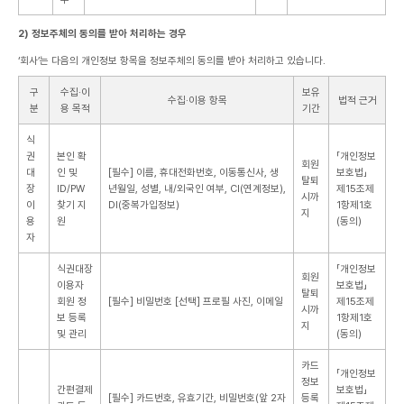
2) 정보주체의 동의를 받아 처리하는 경우
‘회사’는 다음의 개인정보 항목을 정보주체의 동의를 받아 처리하고 있습니다.
구
수집·이
보유
수집·이용 항목
법적 근거
분
용 목적
기간
식
권
본인 확
「개인정보
회원
대
인 및
[필수] 이름, 휴대전화번호, 이동통신사, 생
보호법」
탈퇴
장
ID/PW
년월일, 성별, 내/외국인 여부, CI(연계정보),
제15조제
시까
이
찾기 지
DI(중복가입정보)
1항제1호
지
용
원
(동의)
자
식권대장
「개인정보
회원
이용자
보호법」
탈퇴
회원 정
[필수] 비밀번호
[선택] 프로필 사진, 이메일
제15조제
시까
보 등록
1항제1호
지
및 관리
(동의)
카드
「개인정보
정보
간편결제
보호법」
[필수] 카드번호, 유효기간, 비밀번호(앞 2자
등록