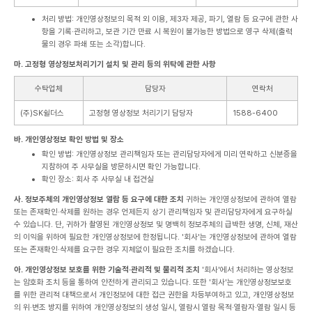
처리 방법: 개인영상정보의 목적 외 이용, 제3자 제공, 파기, 열람 등 요구에 관한 사
항을 기록·관리하고, 보관 기간 만료 시 복원이 불가능한 방법으로 영구 삭제(출력
물의 경우 파쇄 또는 소각)합니다.
마. 고정형 영상정보처리기기 설치 및 관리 등의 위탁에 관한 사항
수탁업체
담당자
연락처
(주)SK쉴더스
고정형 영상정보 처리기기 담당자
1588-6400
바. 개인영상정보 확인 방법 및 장소
확인 방법: 개인영상정보 관리책임자 또는 관리담당자에게 미리 연락하고 신분증을
지참하여 주 사무실을 방문하시면 확인 가능합니다.
확인 장소: 회사 주 사무실 내 접견실
사. 정보주체의 개인영상정보 열람 등 요구에 대한 조치
귀하는 개인영상정보에 관하여 열람
또는 존재확인·삭제를 원하는 경우 언제든지 상기 관리책임자 및 관리담당자에게 요구하실
수 있습니다. 단, 귀하가 촬영된 개인영상정보 및 명백히 정보주체의 급박한 생명, 신체, 재산
의 이익을 위하여 필요한 개인영상정보에 한정됩니다. '회사'는 개인영상정보에 관하여 열람
또는 존재확인·삭제를 요구한 경우 지체없이 필요한 조치를 하겠습니다.
아. 개인영상정보 보호를 위한 기술적·관리적 및 물리적 조치
'회사'에서 처리하는 영상정보
는 암호화 조치 등을 통하여 안전하게 관리되고 있습니다. 또한 '회사'는 개인영상정보보호
를 위한 관리적 대책으로서 개인정보에 대한 접근 권한을 차등부여하고 있고, 개인영상정보
의 위·변조 방지를 위하여 개인영상정보의 생성 일시, 열람시 열람 목적·열람자·열람 일시 등