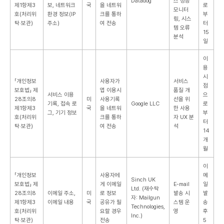
Datadog
스 성능
제1항제3
보, 네트워크
국
을 네트워
로
모니터
호(처리위
환경 정보(IP
크를 통하
부
링, 시스
탁·보관)
주소)
여 전송
터
템 오류
15
분석
일
이
용
시
「개인정보
사용자가
서비스
점
보호법」 제
앱 이용시
품질 개
서비스 이용
으
28조의8
미
사용기록
선을 위
기록, 접속 로
Google LLC
로
제1항제3
국
을 네트워
한 사용
그, 기기 정보
부
호(처리위
크를 통하
자 UX 분
터
탁·보관)
여 전송
석
14
개
월
이
「개인정보
사용자에
메
Sinch UK
보호법」 제
게 이메일
E-mail
일
Ltd.
(재수탁
28조의8
이메일 주소,
미
로 정보
발송 시
발
자: Mailgun
제1항제3
이메일 내용
국
공유가 필
스템 운
송
Technologies,
호(처리위
요할 경우
영
후
Inc.)
탁·보관)
전송
5