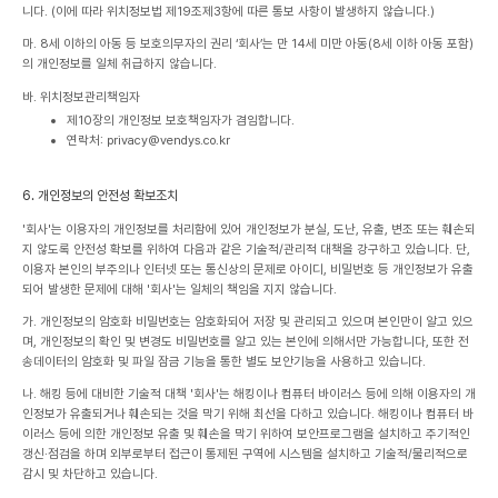
니다. (이에 따라 위치정보법 제19조제3항에 따른 통보 사항이 발생하지 않습니다.)
마. 8세 이하의 아동 등 보호의무자의 권리
‘회사’는 만 14세 미만 아동(8세 이하 아동 포함)
의 개인정보를 일체 취급하지 않습니다.
바. 위치정보관리책임자
제10장의 개인정보 보호책임자가 겸임합니다.
연락처: privacy@vendys.co.kr
6. 개인정보의 안전성 확보조치
'회사'는 이용자의 개인정보를 처리함에 있어 개인정보가 분실, 도난, 유출, 변조 또는 훼손되
지 않도록 안전성 확보를 위하여 다음과 같은 기술적/관리적 대책을 강구하고 있습니다. 단,
이용자 본인의 부주의나 인터넷 또는 통신상의 문제로 아이디, 비밀번호 등 개인정보가 유출
되어 발생한 문제에 대해 '회사'는 일체의 책임을 지지 않습니다.
가. 개인정보의 암호화
비밀번호는 암호화되어 저장 및 관리되고 있으며 본인만이 알고 있으
며, 개인정보의 확인 및 변경도 비밀번호를 알고 있는 본인에 의해서만 가능합니다, 또한 전
송데이터의 암호화 및 파일 잠금 기능을 통한 별도 보안기능을 사용하고 있습니다.
나. 해킹 등에 대비한 기술적 대책
'회사'는 해킹이나 컴퓨터 바이러스 등에 의해 이용자의 개
인정보가 유출되거나 훼손되는 것을 막기 위해 최선을 다하고 있습니다. 해킹이나 컴퓨터 바
이러스 등에 의한 개인정보 유출 및 훼손을 막기 위하여 보안프로그램을 설치하고 주기적인
갱신·점검을 하며 외부로부터 접근이 통제된 구역에 시스템을 설치하고 기술적/물리적으로
감시 및 차단하고 있습니다.