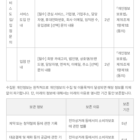
비
스
「개인정보
도
서비스
[필수] 관심 서비스, 기업명, 기업주소, 담당
보호법」
입/
도입 안
자명, 휴대전화번호, 회사 이메일, 임직원 수,
2년
제15조제
입
내
유입경로
[선택] 문의 내용
1항제1호
점
(동의)
문
의
「개인정보
[필수] 희망 카테고리, 법인명, 상호명/브랜
보호법」
입점 안
드명, 담당자명, 연락처, 이메일, 주소
[선택]
2년
제15조제
내
문의 내용
1항제1호
(동의)
수집된 개인정보는 원칙적으로 개인정보의 수집 및 이용목적이 달성되면 해당 정보를 지체
없이 파기합니다. 단, 아래의 정보에 대해서는 아래의 이유로 명시한 기간 동안 보존합니다.
보존
보관 정보
보존 이유
기간
전자상거래 등에서의 소비자보호
계약 또는 청약철회 등에 관한 기록
5년
에 관한 법률
대금결제 및 재화 등의 공급에 관한 기
전자상거래 등에서의 소비자보호
5년