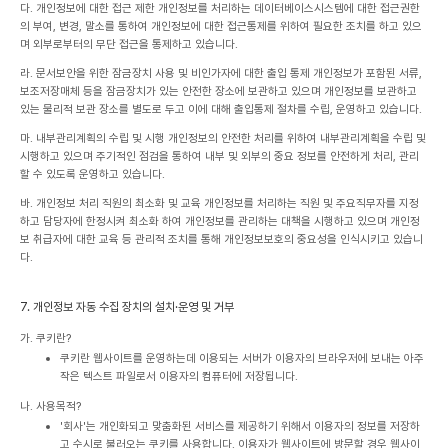
다. 개인정보에 대한 접근 제한
개인정보를 처리하는 데이터베이스시스템에 대한 접근권한
의 부여, 변경, 말소를 통하여 개인정보에 대한 접근통제를 위하여 필요한 조치를 하고 있으
며 외부로부터의 무단 접근을 통제하고 있습니다.
라. 문서보안을 위한 잠금장치 사용 및 비인가자에 대한 출입 통제
개인정보가 포함된 서류,
보조저장매체 등을 잠금장치가 있는 안전한 장소에 보관하고 있으며 개인정보를 보관하고
있는 물리적 보관 장소를 별도로 두고 이에 대해 출입통제 절차를 수립, 운영하고 있습니다.
마. 내부관리계획의 수립 및 시행
개인정보의 안전한 처리를 위하여 내부관리계획을 수립 및
시행하고 있으며 주기적인 점검을 통하여 내부 및 외부의 중요 정보를 안전하게 처리, 관리
할 수 있도록 운영하고 있습니다.
바. 개인정보 처리 직원의 최소화 및 교육
개인정보를 처리하는 직원 및 주요직무자를 지정
하고 담당자에 한정시켜 최소화 하여 개인정보를 관리하는 대책을 시행하고 있으며 개인정
보 취급자에 대한 교육 등 관리적 조치를 통해 개인정보보호의 중요성을 인식시키고 있습니
다.
7. 개인정보 자동 수집 장치의 설치·운영 및 거부
가. 쿠키란?
쿠키란 웹사이트를 운영하는데 이용되는 서버가 이용자의 브라우저에 보내는 아주
작은 텍스트 파일로서 이용자의 컴퓨터에 저장됩니다.
나. 사용목적?
'회사'는 개인화되고 맞춤화된 서비스를 제공하기 위해서 이용자의 정보를 저장하
고 수시로 불러오는 쿠키를 사용합니다. 이용자가 웹사이트에 방문할 경우 웹사이