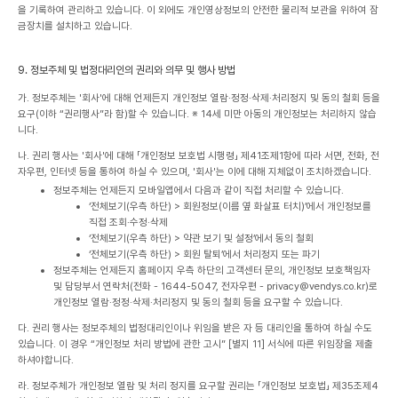
을 기록하여 관리하고 있습니다. 이 외에도 개인영상정보의 안전한 물리적 보관을 위하여 잠
금장치를 설치하고 있습니다.
9. 정보주체 및 법정대리인의 권리와 의무 및 행사 방법
가. 정보주체는 '회사'에 대해 언제든지 개인정보 열람·정정·삭제·처리정지 및 동의 철회 등을
요구(이하 “권리행사”라 함)할 수 있습니다.
※ 14세 미만 아동의 개인정보는 처리하지 않습
니다.
나. 권리 행사는 '회사'에 대해 「개인정보 보호법 시행령」 제41조제1항에 따라 서면, 전화, 전
자우편, 인터넷 등을 통하여 하실 수 있으며, '회사'는 이에 대해 지체없이 조치하겠습니다.
정보주체는 언제든지 모바일앱에서 다음과 같이 직접 처리할 수 있습니다.
‘전체보기(우측 하단) > 회원정보(이름 옆 화살표 터치)’에서 개인정보를
직접 조회·수정·삭제
‘전체보기(우측 하단) > 약관 보기 및 설정’에서 동의 철회
‘전체보기(우측 하단) > 회원 탈퇴’에서 처리정지 또는 파기
정보주체는 언제든지 홈페이지 우측 하단의 고객센터 문의, 개인정보 보호책임자
및 담당부서 연락처(전화 - 1644-5047, 전자우편 - privacy@vendys.co.kr)로
개인정보 열람·정정·삭제·처리정지 및 동의 철회 등을 요구할 수 있습니다.
다. 권리 행사는 정보주체의 법정대리인이나 위임을 받은 자 등 대리인을 통하여 하실 수도
있습니다. 이 경우 “개인정보 처리 방법에 관한 고시” [별지 11] 서식에 따른 위임장을 제출
하셔야합니다.
라. 정보주체가 개인정보 열람 및 처리 정지를 요구할 권리는 「개인정보 보호법」 제35조제4