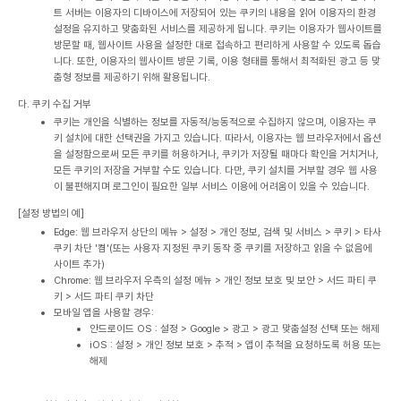
트 서버는 이용자의 디바이스에 저장되어 있는 쿠키의 내용을 읽어 이용자의 환경
설정을 유지하고 맞춤화된 서비스를 제공하게 됩니다. 쿠키는 이용자가 웹사이트를
방문할 때, 웹사이트 사용을 설정한 대로 접속하고 편리하게 사용할 수 있도록 돕습
니다. 또한, 이용자의 웹사이트 방문 기록, 이용 형태를 통해서 최적화된 광고 등 맞
춤형 정보를 제공하기 위해 활용됩니다.
다. 쿠키 수집 거부
쿠키는 개인을 식별하는 정보를 자동적/능동적으로 수집하지 않으며, 이용자는 쿠
키 설치에 대한 선택권을 가지고 있습니다. 따라서, 이용자는 웹 브라우저에서 옵션
을 설정함으로써 모든 쿠키를 허용하거나, 쿠키가 저장될 때마다 확인을 거치거나,
모든 쿠키의 저장을 거부할 수도 있습니다. 다만, 쿠키 설치를 거부할 경우 웹 사용
이 불편해지며 로그인이 필요한 일부 서비스 이용에 어려움이 있을 수 있습니다.
[설정 방법의 예]
Edge: 웹 브라우저 상단의 메뉴 > 설정 > 개인 정보, 검색 및 서비스 > 쿠키 > 타사
쿠키 차단 '켬'(또는 사용자 지정된 쿠키 동작 중 쿠키를 저장하고 읽을 수 없음에
사이트 추가)
Chrome: 웹 브라우저 우측의 설정 메뉴 > 개인 정보 보호 및 보안 > 서드 파티 쿠
키 > 서드 파티 쿠키 차단
모바일 앱을 사용할 경우:
안드로이드 OS : 설정 > Google > 광고 > 광고 맞춤설정 선택 또는 해제
iOS : 설정 > 개인 정보 보호 > 추적 > 앱이 추척을 요청하도록 허용 또는
해제