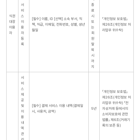
서
종
비
료
식권
스
시
[필수] 이름, ID
[선택] 소속 부서, 직
「개인정보 보호법」
대장
이
또
책, 직급, 이메일, 전화번호, 성별, 생년
제26조(개인정보 처
이용
용
는
월일
리업무 위수탁)
자
자
회
등
원
록
탈
퇴
시
까
지
서
비
스
「개인정보 보호법」
제
제26조(개인정보 처
공
리업무 위수탁)
「전
및
[필수] 결제 서비스 이용 내역(결제일
5년
자상거래 등에서의
이
시, 사용처, 금액)
소비자보호에 관한
용
법률」 제6조(거래기
내
록의 보존 등)
역
관
리