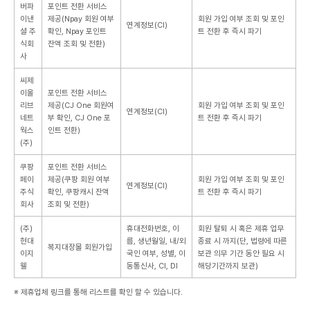
버파
포인트 전환 서비스
이낸
제공(Npay 회원 여부
회원 가입 여부 조회 및 포인
연계정보(CI)
셜 주
확인, Npay 포인트
트 전환 후 즉시 파기
식회
잔액 조회 및 전환)
사
씨제
이올
포인트 전환 서비스
리브
제공(CJ One 회원여
회원 가입 여부 조회 및 포인
연계정보(CI)
네트
부 확인, CJ One 포
트 전환 후 즉시 파기
웍스
인트 전환)
(주)
쿠팡
포인트 전환 서비스
페이
제공(쿠팡 회원 여부
회원 가입 여부 조회 및 포인
연계정보(CI)
주식
확인, 쿠팡캐시 잔액
트 전환 후 즉시 파기
회사
조회 및 전환)
(주)
휴대전화번호, 이
회원 탈퇴 시 혹은 제휴 업무
현대
름, 생년월일, 내/외
종료 시 까지(단, 법령에 따른
복지대장몰 회원가입
이지
국인 여부, 성별, 이
보관 의무 기간 동안 필요 시
웰
동통신사, CI, DI
해당기간까지 보관)
※ 제휴업체 링크를 통해 리스트를 확인 할 수 있습니다.