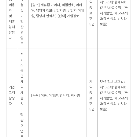
약
제15조제1항제4호
이용
결
[필수] 제휴점 아이디, 비밀번호, 이메
종
(계약 체결·이행)
「국
자
및
일, 담당자 정보(담당자명, 담당자 이메
료
세기본법」 제85조의
및
이
일, 담당자 연락처)
[선택] 가입경로
후
3(장부 등의 비치와
제휴
행
5년
보존)
업체
관
담당
련
자
업
무
서
비
스
공
급
계
계
「개인정보 보호법」
기업
약
약
제15조제1항제4호
고객
체
종
(계약 체결·이행)
「국
[필수] 이름, 이메일, 연락처, 회사명
담당
결
료
세기본법」 제85조의
자
및
후
3(장부 등의 비치와
이
5년
보존)
행
관
련
업
무