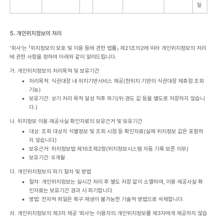
일
5. 개인위치정보의 처리
'회사'는 「위치정보의 보호 및 이용 등에 관한 법률」 제21조의2에 따라 개인위치정보의 처리
에 관한 사항을 정하여 아래와 같이 알려드립니다.
가. 개인위치정보의 처리목적 및 보유기간
처리목적: 식권대장 내 위치기반서비스 제공(현위치 기반의 식권대장 제휴점 조회
기능)
보유기간: 상기 처리 목적 달성 직후 파기(위·경도 값 등을 별도로 저장하지 않습니
다.)
나. 위치정보 이용·제공사실 확인자료의 보유근거 및 보유기간
대상: 조회 대상자 식별정보 및 조회 시점 등 확인자료(실제 위치정보 값은 포함하
지 않습니다)
보유근거: 위치정보법 제16조제2항(위치정보시스템 자동 기록·보존 의무)
보유기간: 6개월
다. 개인위치정보의 파기 절차 및 방법
절차: 개인위치정보는 실시간 처리 후 별도 저장 없이 소멸하며, 이용·제공사실 확
인자료는 보유기간 경과 시 파기합니다.
방법: 전자적 파일은 복구·재생이 불가능한 기술적 방법으로 삭제합니다.
라. 개인위치정보의 제3자 제공
‘회사’는 이용자의 개인위치정보를 제3자에게 제공하지 않습