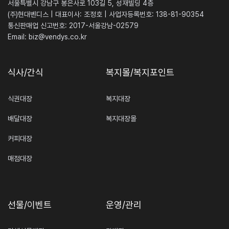
서울특별시 강남구 봉은사로 103길 5, 성재빌딩 4층
(주)현대벤디스 | 대표이사: 조정호 | 사업자등록번호: 138-81-90354
통신판매업 신고번호: 2017-서울강남-02579
Email:
biz@vendys.co.kr
식사/간식
복지몰/복지포인트
식권대장
복지대장
배달대장
복지대장몰
커피대장
매점대장
선물/이벤트
운영/관리