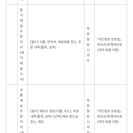
음
식
배
달
회
주
원
문
탈
「개인정보 보호법」
처
[필수] 이름, 연락처, 배달받을 장소, 주
퇴
제15조제1항제4호
리
문 내역(품목, 금액)
시
(계약 체결·이행)
(예
까
약
지
배
달
식
사)
상
품
배
회
송
원
주
[필수] 배송지 정보(이름, 주소), 주문
탈
「개인정보 보호법」
문
내역(품목, 금액)
[선택] 배송 받으실
퇴
제15조제1항제4호
처
장소, 메모
시
(계약 체결·이행)
리
까
(식
지