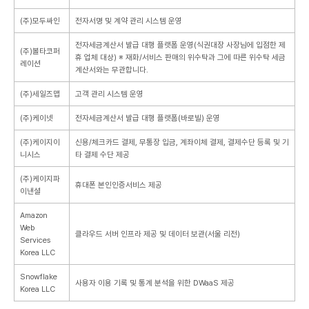
(주)모두싸인
전자서명 및 계약 관리 시스템 운영
전자세금계산서 발급 대행 플랫폼 운영(식권대장 사장님에 입점한 제
(주)볼타코퍼
휴 업체 대상)
※ 재화/서비스 판매의 위수탁과 그에 따른 위수탁 세금
레이션
계산서와는 무관합니다.
(주)세일즈맵
고객 관리 시스템 운영
(주)케이넷
전자세금계산서 발급 대행 플랫폼(바로빌) 운영
(주)케이지이
신용/체크카드 결제, 무통장 입금, 계좌이체 결제, 결제수단 등록 및 기
니시스
타 결제 수단 제공
(주)케이지파
휴대폰 본인인증서비스 제공
이낸셜
Amazon
Web
클라우드 서버 인프라 제공 및 데이터 보관(서울 리전)
Services
Korea LLC
Snowflake
사용자 이용 기록 및 통계 분석을 위한 DWaaS 제공
Korea LLC